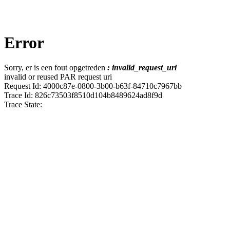
Error
Sorry, er is een fout opgetreden
: invalid_request_uri
invalid or reused PAR request uri
Request Id: 4000c87e-0800-3b00-b63f-84710c7967bb
Trace Id: 826c73503f8510d104b8489624ad8f9d
Trace State: